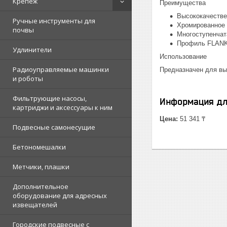
Крепеж
Преимущества
Высококачестве
Ручные инструменты для
Хромированное 
почвы
Многоступенчат
Профиль FLANK 
Удлинители
Использование
Радиоуправляемые машинки
Предназначен для вы
и роботы
Фильтрующие насосы,
Информация дл
картриджи и аксессуары к ним
Цена:
51 341 ₸
Подвесные самонесущие
Бетономешалки
Метчики, плашки
Дополнительное
оборудование для адресных
извещателей
Городские подвесные с