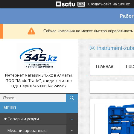
Создать сайт
на Satu.kz
Работ
Сейчас компания не может быстро обрабатывать 
instrument-zub
ГЛАВНАЯ
ПОС
Интернет магазин 345.kz в Алматы.
ТОО "Madu Trade", свидетельство
НДС Серия №60001 №1249967
★ Товары и услуги
Механизированные