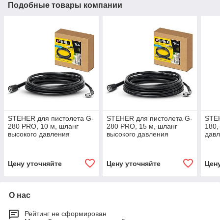
Подобные товары компании
STEHER для пистолета G-
STEHER для пистолета G-
STEH
280 PRO, 10 м, шланг
280 PRO, 15 м, шланг
180,
высокого давления
высокого давления
давл
(75411-280-10)
(75411-280-15)
Цену уточняйте
Цену уточняйте
Цен
О нас
Рейтинг не сформирован