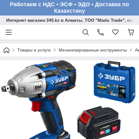
Работаем с НДС • ЭСФ • ЭДО • Доставка по
Казахстану
Интернет магазин 345.kz в Алматы. ТОО "Madu Trade", св
Товары и услуги
Механизированные инструменты
А