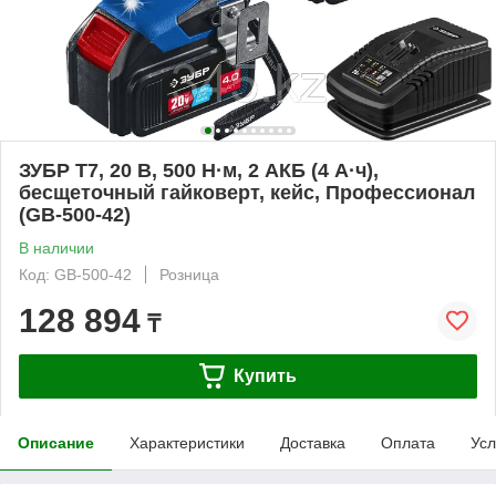
ЗУБР Т7, 20 В, 500 Н·м, 2 АКБ (4 А·ч),
бесщеточный гайковерт, кейс, Профессионал
(GB-500-42)
В наличии
Код: GB-500-42
Розница
128 894
₸
Купить
Описание
Характеристики
Доставка
Оплата
Усл