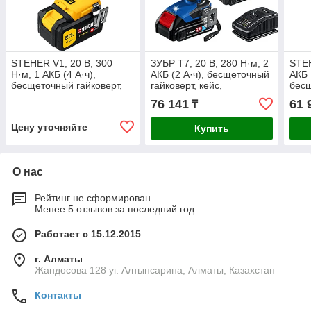
STEHER V1, 20 В, 300
ЗУБР Т7, 20 В, 280 Н·м, 2
STEH
Н·м, 1 АКБ (4 А·ч),
АКБ (2 А·ч), бесщеточный
АКБ 
бесщеточный гайковерт,
гайковерт, кейс,
бес
кейс (CWB-300-1)
Профессионал (GB-250-
гайк
76 141
61 
₸
22)
500-
Цену уточняйте
Купить
О нас
Рейтинг не сформирован
Менее 5 отзывов за последний год
Работает с 15.12.2015
г. Алматы
Жандосова 128 уг. Алтынсарина, Алматы, Казахстан
Контакты