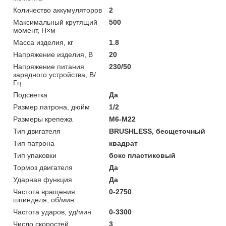
Количество аккумуляторов
2
Максимальный крутящий
500
момент, Н×м
Масса изделия, кг
1.8
Напряжение изделия, В
20
Напряжение питания
230/50
зарядного устройства, В/
Гц
Подсветка
Да
Размер патрона, дюйм
1/2
Размеры крепежа
М6-М22
Тип двигателя
BRUSHLESS, бесщеточный
Тип патрона
квадрат
Тип упаковки
бокс пластиковый
Тормоз двигателя
Да
Ударная функция
Да
Частота вращения
0-2750
шпинделя, об/мин
Частота ударов, уд/мин
0-3300
Число скоростей
3