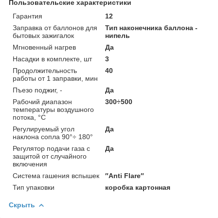
Пользовательские характеристики
Гарантия
12
Заправка от баллонов для
Тип наконечника баллона -
бытовых зажигалок
нипель
Мгновенный нагрев
Да
Насадки в комплекте, шт
3
Продолжительность
40
работы от 1 заправки, мин
Пъезо поджиг, -
Да
Рабочий диапазон
300÷500
температуры воздушного
потока, °С
Регулируемый угол
Да
наклона сопла 90°÷ 180°
Регулятор подачи газа с
Да
защитой от случайного
включения
Система гашения вспышек
″Anti Flare″
Тип упаковки
коробка картонная
Скрыть