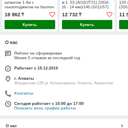
шлангом 1.4м с
в-1: 53 (A/10/JT21) 23GA
120 
пьезоподжигом на баллон
(6 - 14 мм)/140 (G/11/57)
(320
турбо нагрев + 30%
20GA (8 - 14
18 962
12 732
11 
₸
₸
2000°C, Газовая горелка
мм)/13/53F/36/500,
Blue
Купить
Купить
О нас
Рейтинг не сформирован
Менее 5 отзывов за последний год
Работает с 15.12.2015
г. Алматы
Жандосова 128 уг. Алтынсарина, Алматы, Казахстан
Контакты
Сегодня работает с 10:00 до 17:00
Показать весь график работы
О нас