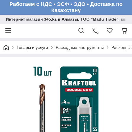
Работаем с НДС • ЭСФ • ЭДО • Доставка по
Казахстану
Интернет магазин 345.kz в Алматы. ТОО "Madu Trade", св
Товары и услуги
Расходные инструменты
Расходные