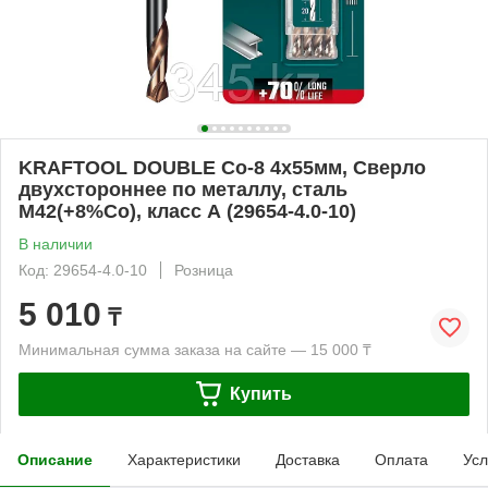
KRAFTOOL DOUBLE Сo-8 4х55мм, Сверло
двухстороннее по металлу, сталь
M42(+8%Co), класс А (29654-4.0-10)
В наличии
Код: 29654-4.0-10
Розница
5 010
₸
Минимальная сумма заказа на сайте — 15 000 ₸
Купить
Описание
Характеристики
Доставка
Оплата
Усл