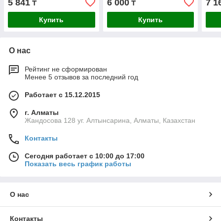
5 841
6 000
7 1
₸
₸
M42(+8%Co), класс А
M42(+8%Co), класс А
M42(
(29654-4.8-10)
(29654-5.0-10)
(296
Купить
Купить
О нас
Рейтинг не сформирован
Менее 5 отзывов за последний год
Работает с 15.12.2015
г. Алматы
Жандосова 128 уг. Алтынсарина, Алматы, Казахстан
Контакты
Сегодня работает с 10:00 до 17:00
Показать весь график работы
О нас
Контакты