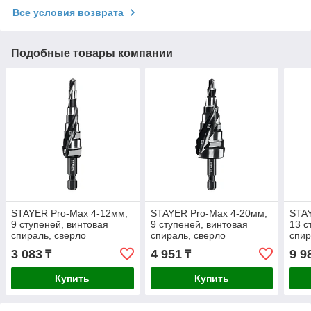
Все условия возврата
Подобные товары компании
STAYER Pro-Max 4-12мм,
STAYER Pro-Max 4-20мм,
STAY
9 ступеней, винтовая
9 ступеней, винтовая
13 с
спираль, сверло
спираль, сверло
спир
ступенчатое (29661-4-12-
ступенчатое (29661-4-20-
ступ
3 083
4 951
9 9
₸
₸
9)
9)
13)
Купить
Купить