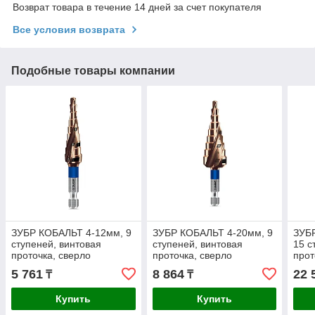
Возврат товара в течение 14 дней за счет покупателя
Все условия возврата
Подобные товары компании
ЗУБР КОБАЛЬТ 4-12мм, 9
ЗУБР КОБАЛЬТ 4-20мм, 9
ЗУБ
ступеней, винтовая
ступеней, винтовая
15 с
проточка, сверло
проточка, сверло
прот
ступенчатое, серия
ступенчатое, серия
ступ
5 761
8 864
22 
₸
₸
Профессионал(29674-4-
Профессионал(29674-4-
ПРО
12-9)
20-9)
4-32
Купить
Купить