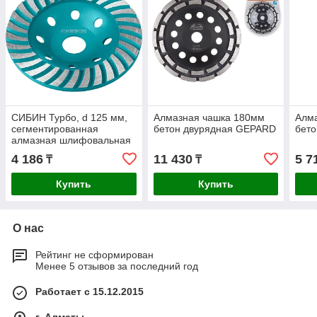
СИБИН Турбо, d 125 мм,
Алмазная чашка 180мм
Алм
сегментированная
бетон двурядная GEPARD
бет
алмазная шлифовальная
чашка (33440-125)
4 186
11 430
5 7
₸
₸
Купить
Купить
О нас
Рейтинг не сформирован
Менее 5 отзывов за последний год
Работает с 15.12.2015