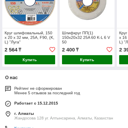
Круг шлифовальный, 150
Шлифкруг ПП(1)
Круг
х 20 х 32 мм, 25А, F90, (K,
150х20х32 25A 60 K-L 6 V
х 16
L) "Луга"
50
L) "
2 564
2 400
2 3
₸
₸
Купить
Купить
О нас
Рейтинг не сформирован
Менее 5 отзывов за последний год
Работает с 15.12.2015
г. Алматы
Жандосова 128 уг. Алтынсарина, Алматы, Казахстан