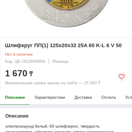
Шлифкруг ПП(1) 125х20х32 25A 60 K-L 6 V 50
Нет в наличии
Код: ЦБ-1922040956
Розница
1 670
₸
Минимальная сумма заказа на сайте — 15 000 ₸
Описание
Характеристики
Доставка
Оплата
Усл
Описание
электрокорунд белый, 60 шлифзерно, твердость
среднемягкие, структура средняя, связка керамическая,