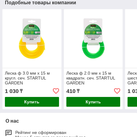
Подобные товары компании
Леска ф 3.0 мм х 15 м
Леска ф 2.0 мм х 15 м
Леск
кругл. сеч. STARTUL
квадратн. сеч. STARTUL
шест
GARDEN
GARDEN
GAR
1 030
410
1 0
₸
₸
Купить
Купить
О нас
Рейтинг не сформирован