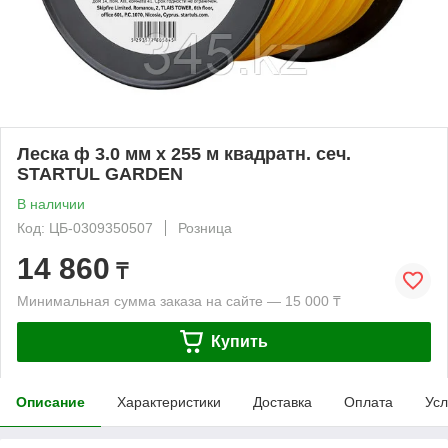
Леска ф 3.0 мм х 255 м квадратн. сеч.
STARTUL GARDEN
В наличии
Код: ЦБ-0309350507
Розница
14 860
₸
Минимальная сумма заказа на сайте — 15 000 ₸
Купить
Описание
Характеристики
Доставка
Оплата
Усл