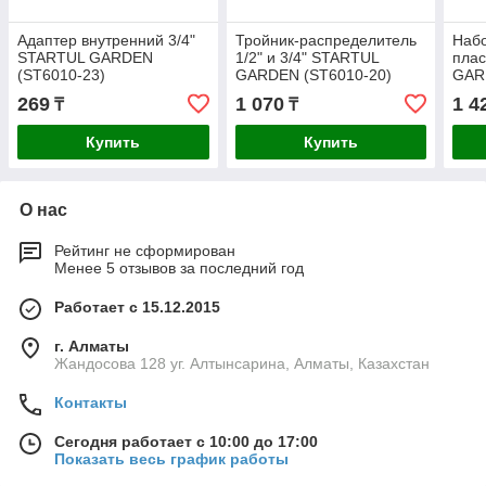
Адаптер внутренний 3/4"
Тройник-распределитель
Наб
STARTUL GARDEN
1/2" и 3/4" STARTUL
пла
(ST6010-23)
GARDEN (ST6010-20)
GAR
269
1 070
1 4
₸
₸
Купить
Купить
О нас
Рейтинг не сформирован
Менее 5 отзывов за последний год
Работает с 15.12.2015
г. Алматы
Жандосова 128 уг. Алтынсарина, Алматы, Казахстан
Контакты
Сегодня работает с 10:00 до 17:00
Показать весь график работы