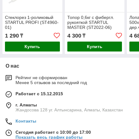
Стеклорез 1-роликовый
Топор 0,6кг с фибергл.
Лопа
STARTUL PROFI (ST4960-
рукояткой STARTUL
500
01)
MASTER (ST2022-06)
дер
MAS
1 290
4 300
4 6
₸
₸
Купить
Купить
О нас
Рейтинг не сформирован
Менее 5 отзывов за последний год
Работает с 15.12.2015
г. Алматы
Жандосова 128 уг. Алтынсарина, Алматы, Казахстан
Контакты
Сегодня работает с 10:00 до 17:00
Показать весь график работы