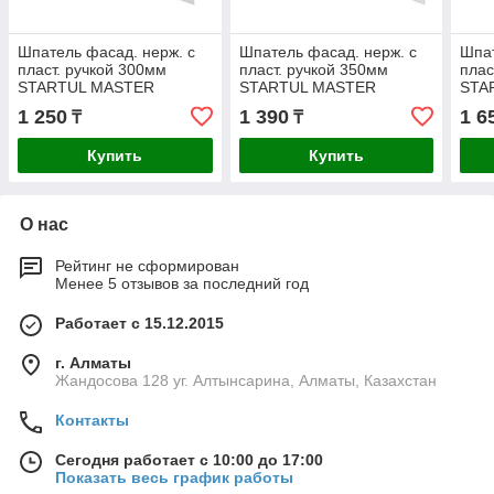
Шпатель фасад. нерж. с
Шпатель фасад. нерж. с
Шпат
пласт. ручкой 300мм
пласт. ручкой 350мм
плас
STARTUL MASTER
STARTUL MASTER
STA
(ST1000-300)
(ST1000-350)
(ST1
1 250
1 390
1 6
₸
₸
Купить
Купить
О нас
Рейтинг не сформирован
Менее 5 отзывов за последний год
Работает с 15.12.2015
г. Алматы
Жандосова 128 уг. Алтынсарина, Алматы, Казахстан
Контакты
Сегодня работает с 10:00 до 17:00
Показать весь график работы