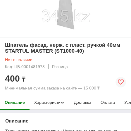
Шпатель фасад. нерж. с пласт. ручкой 40мм
STARTUL MASTER (ST1000-40)
Нет в наличии
Код: ЦБ-0001481978
Розница
400
₸
Минимальная сумма заказа на сайте — 15 000 ₸
Описание
Характеристики
Доставка
Оплата
Усл
Описание
Технические характеристики: Назначение: для нанесения