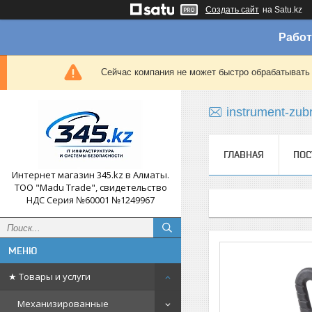
Создать сайт
на Satu.kz
Работ
Сейчас компания не может быстро обрабатывать 
instrument-zub
ГЛАВНАЯ
ПОС
Интернет магазин 345.kz в Алматы.
ТОО "Madu Trade", свидетельство
НДС Серия №60001 №1249967
★ Товары и услуги
Механизированные