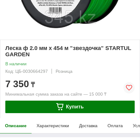
Леска ф 2.0 мм х 454 м "звездочка" STARTUL
GARDEN
В наличии
Код: ЦБ-0030664297
Розница
7 350
₸
Минимальная сумма заказа на сайте — 15 000 ₸
Купить
Описание
Характеристики
Доставка
Оплата
Усл