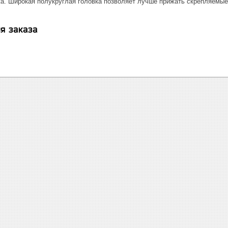
а. Широкая полукруглая головка позволяет лучше прижать скрепляемые
я заказа