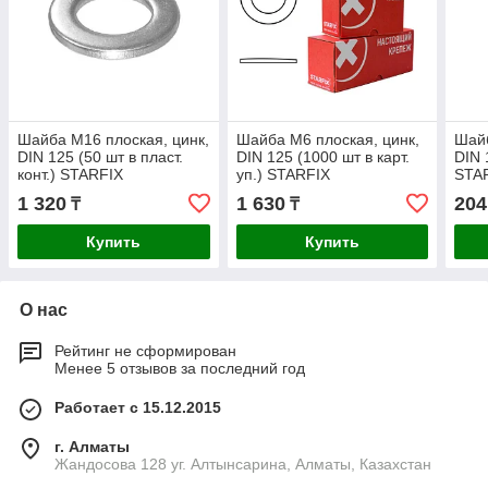
Шайба М16 плоская, цинк,
Шайба М6 плоская, цинк,
Шайб
DIN 125 (50 шт в пласт.
DIN 125 (1000 шт в карт.
DIN 
конт.) STARFIX
уп.) STARFIX
STA
1 320
1 630
204
₸
₸
Купить
Купить
О нас
Рейтинг не сформирован
Менее 5 отзывов за последний год
Работает с 15.12.2015
г. Алматы
Жандосова 128 уг. Алтынсарина, Алматы, Казахстан