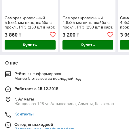
Саморез кровельный
Саморез кровельный
Сам
5.5х51 мм цинк, шайба с
4.8х25 мм цинк, шайба с
4.8х
прокл., PT3 (150 шт в карт.
прокл., PT3 (250 шт в карт.
прок
уп.) STARFIX
уп.) STARFIX
уп.)
3 860
3 200
3 0
₸
₸
Купить
Купить
О нас
Рейтинг не сформирован
Менее 5 отзывов за последний год
Работает с 15.12.2015
г. Алматы
Жандосова 128 уг. Алтынсарина, Алматы, Казахстан
Контакты
Сегодня выходной