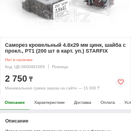
Саморез кровельный 4.8х29 мм цинк, шайба с
прокл., PT1 (200 шт в карт. уп.) STARFIX
Нет в наличии
Код: ЦБ-0600481569
Розница
2 750
₸
Минимальная сумма заказа на сайте — 15 000 ₸
Описание
Характеристики
Доставка
Оплата
Усл
Описание
Используются для крепления кровельных и фасадных