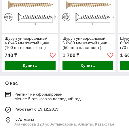
Шуруп универсальный
Шуруп универсальный
Шур
4.0х45 мм желтый цинк
6.0х80 мм желтый цинк
6.0х
(100 шт в пласт. конт.)
(50 шт в пласт. конт.)
(70 ш
STARFIX
STARFIX
STA
740
1 700
1 6
₸
₸
Купить
Купить
О нас
Рейтинг не сформирован
Менее 5 отзывов за последний год
Работает с 15.12.2015
г. Алматы
Жандосова 128 уг. Алтынсарина, Алматы, Казахстан