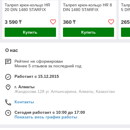
Талреп крюк-кольцо HR
Талреп крюк-кольцо HR 8
Талр
20 DIN 1480 STARFIX
DIN 1480 STARFIX
5 DI
3 590
360
265
₸
₸
Купить
Купить
О нас
Рейтинг не сформирован
Менее 5 отзывов за последний год
Работает с 15.12.2015
г. Алматы
Жандосова 128 уг. Алтынсарина, Алматы, Казахстан
Контакты
Сегодня работает с 10:00 до 17:00
Показать весь график работы