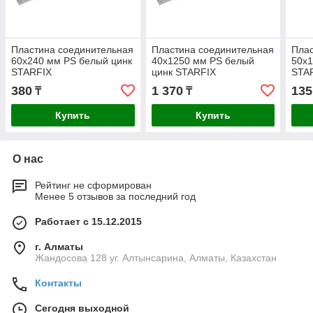
Пластина соединительная
Пластина соединительная
Плас
60х240 мм PS белый цинк
40х1250 мм PS белый
50х1
STARFIX
цинк STARFIX
STA
380
1 370
135
₸
₸
Купить
Купить
О нас
Рейтинг не сформирован
Менее 5 отзывов за последний год
Работает с 15.12.2015
г. Алматы
Жандосова 128 уг. Алтынсарина, Алматы, Казахстан
Контакты
Сегодня выходной