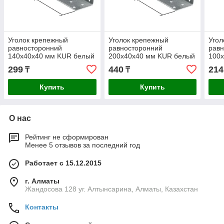
Уголок крепежный
Уголок крепежный
Угол
равносторонний
равносторонний
рав
140х40х40 мм KUR белый
200х40х40 мм KUR белый
100
цинк STARFIX
цинк STARFIX
цинк
299
440
214
₸
₸
Купить
Купить
О нас
Рейтинг не сформирован
Менее 5 отзывов за последний год
Работает с 15.12.2015
г. Алматы
Жандосова 128 уг. Алтынсарина, Алматы, Казахстан
Контакты