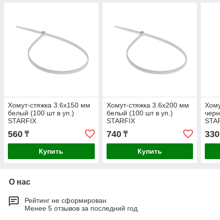
Хомут-стяжка 3.6х150 мм
Хомут-стяжка 3.6х200 мм
Хому
белый (100 шт в уп.)
белый (100 шт в уп.)
черн
STARFIX
STARFIX
STA
560
740
330
₸
₸
Купить
Купить
О нас
Рейтинг не сформирован
Менее 5 отзывов за последний год