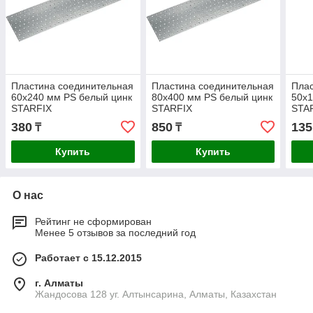
Пластина соединительная
Пластина соединительная
Плас
60х240 мм PS белый цинк
80х400 мм PS белый цинк
50х1
STARFIX
STARFIX
STA
380
850
135
₸
₸
Купить
Купить
О нас
Рейтинг не сформирован
Менее 5 отзывов за последний год
Работает с 15.12.2015
г. Алматы
Жандосова 128 уг. Алтынсарина, Алматы, Казахстан