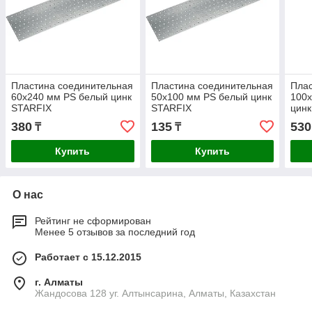
Пластина соединительная
Пластина соединительная
Плас
60х240 мм PS белый цинк
50х100 мм PS белый цинк
100
STARFIX
STARFIX
цинк
380
135
530
₸
₸
Купить
Купить
О нас
Рейтинг не сформирован
Менее 5 отзывов за последний год
Работает с 15.12.2015
г. Алматы
Жандосова 128 уг. Алтынсарина, Алматы, Казахстан