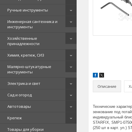
Ручные инструменты
Инженерная сантехника и
инструменты
Хозяйственные
принадлежности
Химия, крепеж, СИЗ
Малярно-штукатурные
инструменты
Электрика и свет
Описание
Х
Сад и огород
Автотовары
Технические характе
зенкование под потай
индивидуальный блист
Крепеж
STARFIX, SMP1-07506-
(250 шт в карт. уп.) S
Товары для уборки