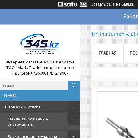
Создать сайт
на Satu.kz
Работ
instrument-zub
ГЛАВНАЯ
ПОС
Интернет магазин 345.kz в Алматы.
ТОО "Madu Trade", свидетельство
НДС Серия №60001 №1249967
★ Товары и услуги
Механизированные
инструменты
Расходные инструменты