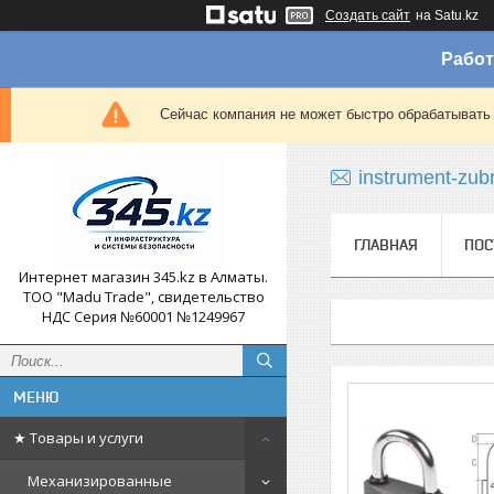
Создать сайт
на Satu.kz
Работ
Сейчас компания не может быстро обрабатывать 
instrument-zub
ГЛАВНАЯ
ПОС
Интернет магазин 345.kz в Алматы.
ТОО "Madu Trade", свидетельство
НДС Серия №60001 №1249967
★ Товары и услуги
Механизированные