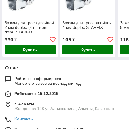
Зажим для троса двойной
Зажим для троса двойной
Зажи
2 мм duplex (4 шт в зип-
4 мм duplex STARFIX
5 мм
локе) STARFIX
330
105
116
₸
₸
Купить
Купить
О нас
Рейтинг не сформирован
Менее 5 отзывов за последний год
Работает с 15.12.2015
г. Алматы
Жандосова 128 уг. Алтынсарина, Алматы, Казахстан
Контакты