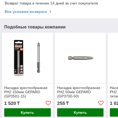
Возврат товара в течение 14 дней за счет покупателя
Все условия возврата
Подобные товары компании
Насадка крестообразная
Насадка крестообразная
Наса
PH2 150мм GEPARD
PH2 50мм GEPARD
PH2 
(GP3501-15)
(GP3700-50)
тит
GEP
1 520
255
1 0
₸
₸
Купить
Купить