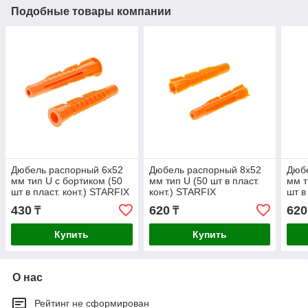
Подобные товары компании
Дюбель распорный 6х52
Дюбель распорный 8х52
Дюб
мм тип U с бортиком (50
мм тип U (50 шт в пласт.
мм т
шт в пласт. конт.) STARFIX
конт.) STARFIX
шт в
430
620
620
₸
₸
Купить
Купить
О нас
Рейтинг не сформирован