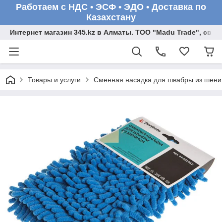
Работаем с НДС • ЭСФ • ЭДО • Доставка по
Казахстану
Интернет магазин 345.kz в Алматы. ТОО "Madu Trade", св
Товары и услуги
Сменная насадка для швабры из шени