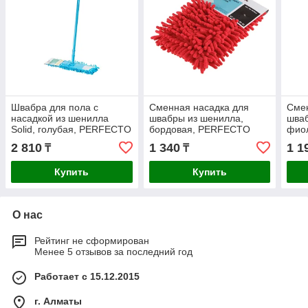
Швабра для пола с
Сменная насадка для
Смен
насадкой из шенилла
швабры из шенилла,
шва
Solid, голубая, PERFECTO
бордовая, PERFECTO
фио
LINEA
LINEA
LIN
2 810
1 340
1 1
₸
₸
Купить
Купить
О нас
Рейтинг не сформирован
Менее 5 отзывов за последний год
Работает с 15.12.2015
г. Алматы