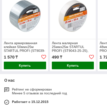
Лента армированная
Лента малярная
Лен
клейкая 50ммх25м
25ммх25м STARTUL
48м
STARTUL PROFI (ST9039-
PROFI (ST9043-25-25),
PROF
50-25)
белая
бел
1 570
490
1 7
₸
₸
Купить
Купить
О нас
Рейтинг не сформирован
Менее 5 отзывов за последний год
Работает с 15.12.2015