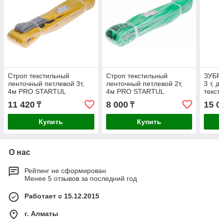
Строп текстильный
Строп текстильный
ЗУБР
ленточный петлевой 3т,
ленточный петлевой 2т,
3 т,
4м PRO STARTUL
4м PRO STARTUL
текс
стро
11 420
8 000
15 
₸
₸
Купить
Купить
О нас
Рейтинг не сформирован
Менее 5 отзывов за последний год
Работает с 15.12.2015
г. Алматы