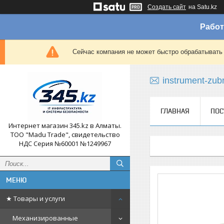
Создать сайт
на Satu.kz
Работ
Сейчас компания не может быстро обрабатывать 
instrument-zub
ГЛАВНАЯ
ПОС
Интернет магазин 345.kz в Алматы.
ТОО "Madu Trade", свидетельство
НДС Серия №60001 №1249967
★ Товары и услуги
Механизированные