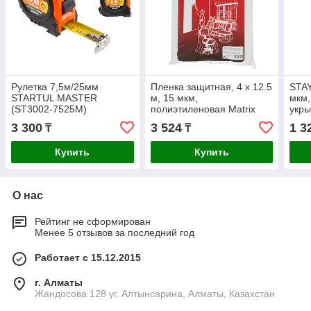
Рулетка 7,5м/25мм
Пленка защитная, 4 х 12.5
STAY
STARTUL MASTER
м, 15 мкм,
мкм,
(ST3002-7525М)
полиэтиленовая Matrix
укры
07-1
3 300
3 524
1 3
₸
₸
Купить
Купить
О нас
Рейтинг не сформирован
Менее 5 отзывов за последний год
Работает с 15.12.2015
г. Алматы
Жандосова 128 уг. Алтынсарина, Алматы, Казахстан