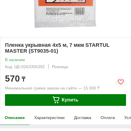
Пленка укрывная 4x5 м, 7 мкм STARTUL
MASTER (ST9035-01)
В наличии
Код: ЦБ-0263356392
Розница
570
₸
Минимальная сумма заказа на сайте — 15 000 ₸
Купить
Описание
Характеристики
Доставка
Оплата
Усл