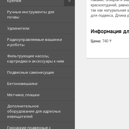
Крепеж
краскоотдачей, равн
так как натуральная 
Ручные инструменты для
для подвеса, Длина р
почвы
Удлинители
Информация дл
Радиоуправляемые машинки
Цена:
740 ₸
и роботы
Фильтрующие насосы,
картриджи и аксессуары к ним
Подвесные самонесущие
Бетономешалки
Метчики, плашки
Дополнительное
оборудование для адресных
извещателей
Городские подвесные с