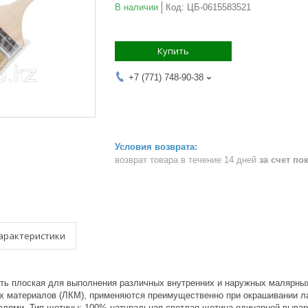
В наличии
Код:
ЦБ-0615583521
Купить
+7 (771) 748-90-38
возврат товара в течение 14 дней
за счет по
арактеристики
исть плоская для выполнения различных внутренних и наружных малярных
х материалов (ЛКМ), применяются преимущественно при окрашивании л
алями, Тип щетины: 100% натуральная светлая щетина одинарной вывар