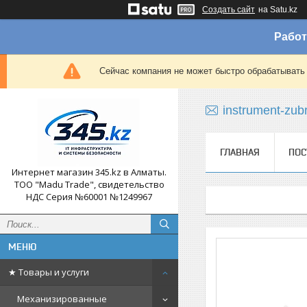
Создать сайт
на Satu.kz
Работ
Сейчас компания не может быстро обрабатывать 
instrument-zub
ГЛАВНАЯ
ПОС
Интернет магазин 345.kz в Алматы.
ТОО "Madu Trade", свидетельство
НДС Серия №60001 №1249967
★ Товары и услуги
Механизированные