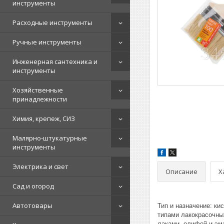
инструменты
Расходные инструменты
Ручные инструменты
Инженерная сантехника и
инструменты
Хозяйственные
принадлежности
Химия, крепеж, СИЗ
Малярно-штукатурные
инструменты
Электрика и свет
Описание
Х
Сад и огород
Автотовары
Тип и назначение: к
типами лакокрасочны
лаками, олифой и эм