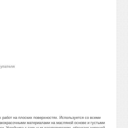
купателя
 работ на плоских поверхностях. Используется со всеми
акокрасочными материалами на масляной основе и густыми
ки. Устойчива к сильным растворителям, обладает хорошей