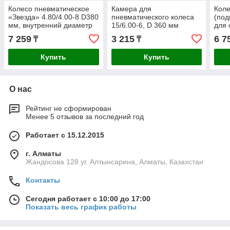
Колесо пневматическое
Камера для
Коле
«Звезда» 4.80/4.00-8 D380
пневматического колеса
(под
мм, внутренний диаметр
15/6.00-6, D 360 мм
для 
подшипника 12 мм,
Denzel
7 259
3 215
6 7
₸
₸
Купить
Купить
О нас
Рейтинг не сформирован
Менее 5 отзывов за последний год
Работает с 15.12.2015
г. Алматы
Жандосова 128 уг. Алтынсарина, Алматы, Казахстан
Контакты
Сегодня работает с 10:00 до 17:00
Показать весь график работы