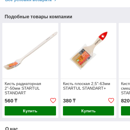
Подобные товары компании
Кисть радиаторная
Кисть плоская 2,5"-63мм
Кист
2"-50мм STARTUL
STARTUL STANDART+
смеш
STANDART
STA
560
380
820
₸
₸
Купить
Купить
О нас