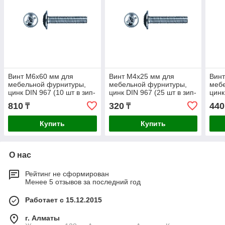
Винт М6х60 мм для
Винт М4х25 мм для
Винт
мебельной фурнитуры,
мебельной фурнитуры,
меб
цинк DIN 967 (10 шт в зип-
цинк DIN 967 (25 шт в зип-
цинк
локе) STARFIX
локе) STARFIX
локе
810
320
440
₸
₸
Купить
Купить
О нас
Рейтинг не сформирован
Менее 5 отзывов за последний год
Работает с 15.12.2015
г. Алматы