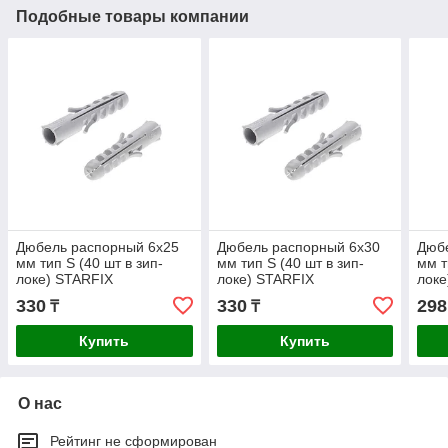
Подобные товары компании
Дюбель распорный 6х25
Дюбель распорный 6х30
Дюб
мм тип S (40 шт в зип-
мм тип S (40 шт в зип-
мм т
локе) STARFIX
локе) STARFIX
локе
330
330
298
₸
₸
Купить
Купить
О нас
Рейтинг не сформирован