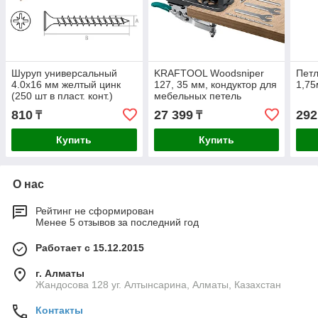
Шуруп универсальный
KRAFTOOL Woodsniper
Петл
4.0х16 мм желтый цинк
127, 35 мм, кондуктор для
1,75
(250 шт в пласт. конт.)
мебельных петель
STARFIX
810
27 399
292
₸
₸
Купить
Купить
О нас
Рейтинг не сформирован
Менее 5 отзывов за последний год
Работает с 15.12.2015
г. Алматы
Жандосова 128 уг. Алтынсарина, Алматы, Казахстан
Контакты