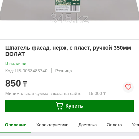
Шпатель фасад, нерж, с пласт, ручкой 350мм
ВОЛАТ
В наличии
Код: ЦБ-0053485740
Розница
850
₸
Минимальная сумма заказа на сайте — 15 000 ₸
Купить
Описание
Характеристики
Доставка
Оплата
Усл