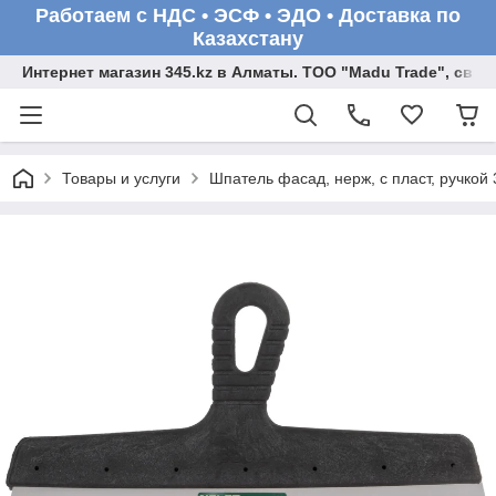
Работаем с НДС • ЭСФ • ЭДО • Доставка по
Казахстану
Интернет магазин 345.kz в Алматы. ТОО "Madu Trade", св
Товары и услуги
Шпатель фасад, нерж, с пласт, ручко