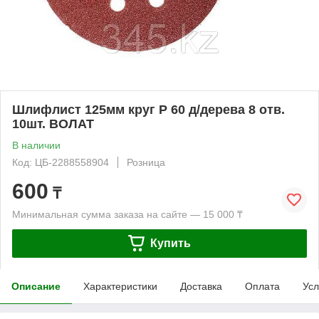
Шлифлист 125мм круг Р 60 д/дерева 8 отв.
10шт. ВОЛАТ
В наличии
Код: ЦБ-2288558904
Розница
600
₸
Минимальная сумма заказа на сайте — 15 000 ₸
Купить
Описание
Характеристики
Доставка
Оплата
Усл