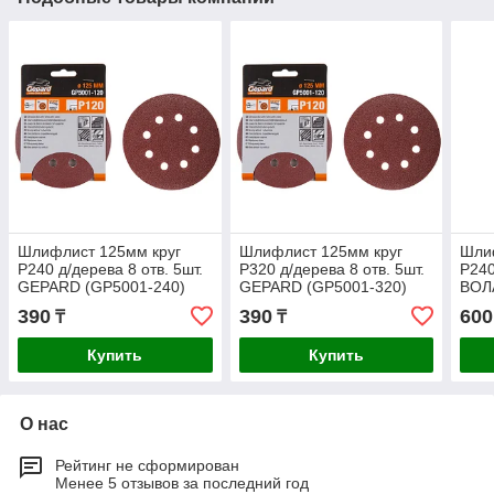
Шлифлист 125мм круг
Шлифлист 125мм круг
Шли
Р240 д/дерева 8 отв. 5шт.
Р320 д/дерева 8 отв. 5шт.
Р240
GEPARD (GP5001-240)
GEPARD (GP5001-320)
ВОЛ
390
390
600
₸
₸
Купить
Купить
О нас
Рейтинг не сформирован
Менее 5 отзывов за последний год