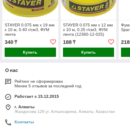
STAYER 0.075 мм х 19 мм
STAYER 0.075 мм х 12 мм
Фумл
х 10 м, 0.40 г/см3, ФУМ
х 10 м, 0.25 г/см3, ФУМ
Spar
лента
лента (12360-12-025)
340
188
218
₸
₸
Купить
Купить
О нас
Рейтинг не сформирован
Менее 5 отзывов за последний год
Работает с 15.12.2015
г. Алматы
Жандосова 128 уг. Алтынсарина, Алматы, Казахстан
Контакты