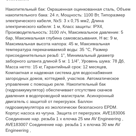
Накопительный бак: Окрашенная оцинкованная сталь, Объем
накопительного бака: 24 л, Мощность: 1100 Вт, Типоразмер
электрического кабеля, NxS: 3 x 0,75 мм2, Длина
электрического кабеля: 1 м, Класс защиты: IPX4,
Производительность: 3100 л/ч, Максимальное давление: 5
бар, Максимальная глубина самовсасывания, Н вс: 9 м,
Максимальная высота напора: 45 м, Максимальная
температура перекачиваемой воды: 35 °С, Размер
присоединительныx резьб: 1", Минимальный диаметр
заборного шланга длиной 5 м: 1 1/4", Уровень шума: 78 Дб,
Масса нетто: 15 кг, Гарантийный срок: 12 месяцев,
Компактная и надежная система для водоснабжения
загородных домов, коттеджей, участков. Автоматическое
управление с помощью реле. Накопительный бак
(гидроаккумулятор) обеспечивает отсутствие скачков
давления в водопроводной магистрали. Асинхронный
двигатель с защитой от перегрузок. Баллон
гидроаккумулятора из экологически безопасного EPDM.
Корпус насоса из чугуна. Защита от перегрузок. AVE183006
Соединение нар. резьба 1 х елочка 25 мм AV Engineering ,
AVE183007 Соединение нар. резьба 1 х елочка 30 мм AV
Engineering ,