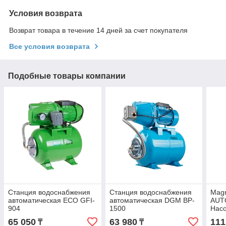
Условия возврата
Возврат товара в течение 14 дней за счет покупателя
Все условия возврата
Подобные товары компании
Станция водоснабжения
Станция водоснабжения
Magn
автоматическая ECO GFI-
автоматическая DGM BP-
AUT
904
1500
Насо
авто
65 050
63 980
111
₸
₸