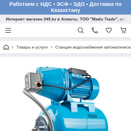
Работаем с НДС • ЭСФ • ЭДО • Доставка по
Казахстану
Интернет магазин 345.kz в Алматы. ТОО "Madu Trade", св
Товары и услуги
Станция водоснабжения автоматичес