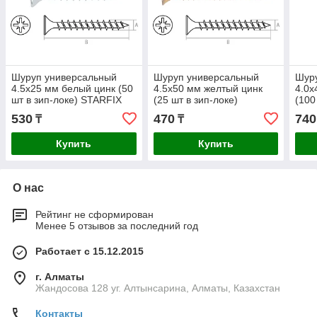
Шуруп универсальный
Шуруп универсальный
Шур
4.5х25 мм белый цинк (50
4.5х50 мм желтый цинк
4.0х
шт в зип-локе) STARFIX
(25 шт в зип-локе)
(100
STARFIX
STA
530
470
740
₸
₸
Купить
Купить
О нас
Рейтинг не сформирован
Менее 5 отзывов за последний год
Работает с 15.12.2015
г. Алматы
Жандосова 128 уг. Алтынсарина, Алматы, Казахстан
Контакты