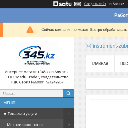
Создать сайт
на Satu.kz
Работ
Сейчас компания не может быстро обрабатывать 
instrument-zub
ГЛАВНАЯ
ПОС
Интернет магазин 345.kz в Алматы.
ТОО "Madu Trade", свидетельство
НДС Серия №60001 №1249967
★ Товары и услуги
Механизированные