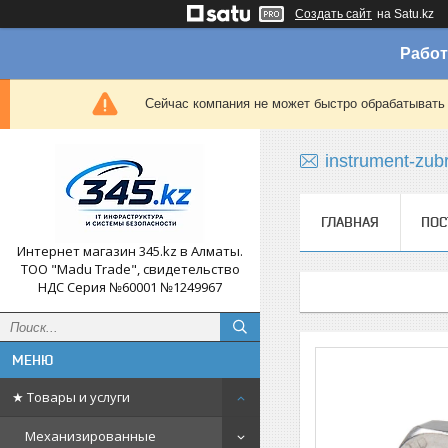
Создать сайт
на Satu.kz
Работ
Сейчас компания не может быстро обрабатывать 
instrument-zub
ГЛАВНАЯ
ПОС
Интернет магазин 345.kz в Алматы.
ТОО "Madu Trade", свидетельство
НДС Серия №60001 №1249967
★ Товары и услуги
Механизированные