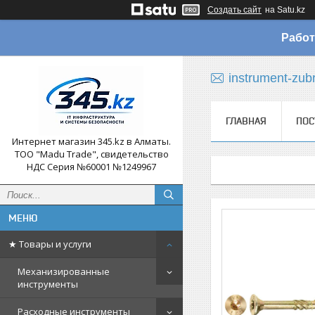
Создать сайт
на Satu.kz
Работ
instrument-zub
ГЛАВНАЯ
ПОС
Интернет магазин 345.kz в Алматы.
ТОО "Madu Trade", свидетельство
НДС Серия №60001 №1249967
★ Товары и услуги
Механизированные
инструменты
Расходные инструменты