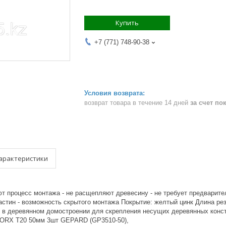
Купить
+7 (771) 748-90-38
возврат товара в течение 14 дней
за счет по
арактеристики
ют процесс монтажа - не расщепляют древесину - не требует предварит
стин - возможность скрытого монтажа Покрытие: желтый цинк Длина рез
 в деревянном домостроении для скрепления несущих деревянных констру
TORX T20 50мм 3шт GEPARD (GP3510-50),