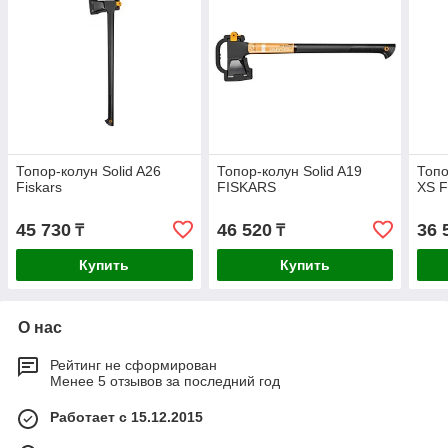
Топор-колун Solid A26
Топор-колун Solid A19
Топо
Fiskars
FISKARS
XS 
45 730
46 520
36 
₸
₸
Купить
Купить
О нас
Рейтинг не сформирован
Менее 5 отзывов за последний год
Работает с 15.12.2015